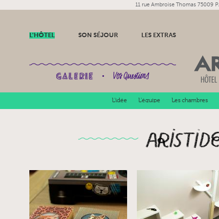
11 rue Ambroise Thomas 75009 P
L'HÔTEL
SON SÉJOUR
LES EXTRAS
•
L'idée
L'équipe
Les chambres