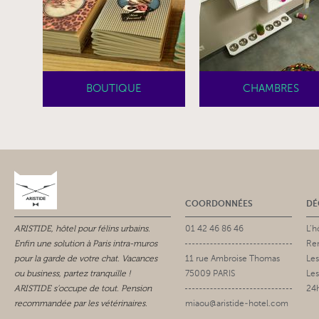
BOUTIQUE
CHAMBRES
COORDONNÉES
DÉ
ARISTIDE, hôtel pour félins urbains.
01 42 46 86 46
L’h
Enfin une solution à Paris intra-muros
Ren
pour la garde de votre chat. Vacances
11 rue Ambroise Thomas
Les
ou business, partez tranquille !
75009 PARIS
Les
ARISTIDE s’occupe de tout. Pension
24h
recommandée par les vétérinaires.
miaou@aristide-hotel.com